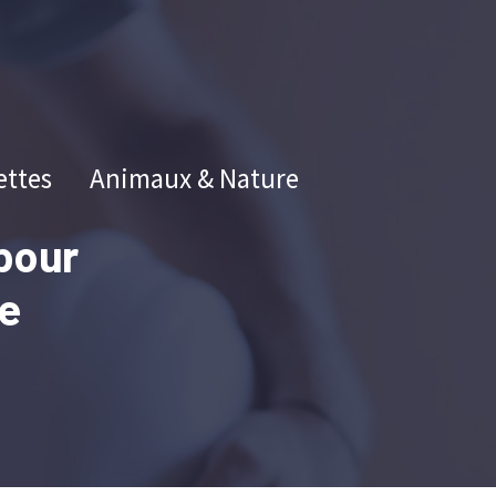
ettes
Animaux & Nature
 pour
te